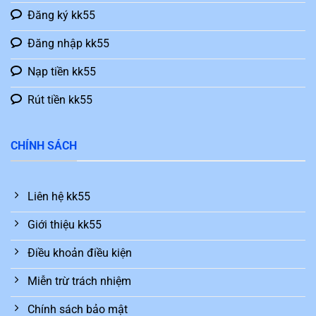
Đăng ký kk55
Đăng nhập kk55
Nạp tiền kk55
Rút tiền kk55
CHÍNH SÁCH
Liên hệ kk55
Giới thiệu kk55
Điều khoản điều kiện
Miễn trừ trách nhiệm
Chính sách bảo mật