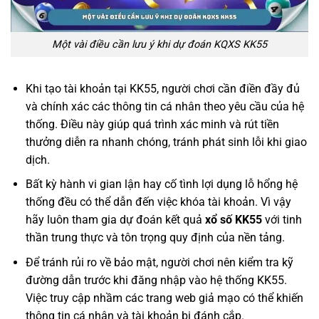
Một vài điều cần lưu ý khi dự đoán KQXS KK55
Khi tạo tài khoản tại KK55, người chơi cần điền đầy đủ
và chính xác các thông tin cá nhân theo yêu cầu của hệ
thống. Điều này giúp quá trình xác minh và rút tiền
thưởng diễn ra nhanh chóng, tránh phát sinh lỗi khi giao
dịch.
Bất kỳ hành vi gian lận hay cố tình lợi dụng lỗ hổng hệ
thống đều có thể dẫn đến việc khóa tài khoản. Vì vậy
hãy luôn tham gia dự đoán kết quả
xổ số KK55
với tinh
thần trung thực và tôn trọng quy định của nền tảng.
Để tránh rủi ro về bảo mật, người chơi nên kiểm tra kỹ
đường dẫn trước khi đăng nhập vào hệ thống KK55.
Việc truy cập nhầm các trang web giả mạo có thể khiến
thông tin cá nhân và tài khoản bị đánh cắp.