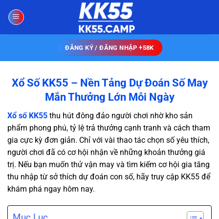
Skip
to
content
ĐĂNG KÝ / ĐĂNG NHẬP +58K
Xổ Số KK55 – Nền Tảng Dự Đoán Số May
Mắn Thưởng Lớn Mỗi Ngày
Xổ số KK55
thu hút đông đảo người chơi nhờ kho sản
phẩm phong phú, tỷ lệ trả thưởng cạnh tranh và cách tham
gia cực kỳ đơn giản. Chỉ với vài thao tác chọn số yêu thích,
người chơi đã có cơ hội nhận về những khoản thưởng giá
trị. Nếu bạn muốn thử vận may và tìm kiếm cơ hội gia tăng
thu nhập từ sở thích dự đoán con số, hãy truy cập KK55 để
khám phá ngay hôm nay.
Mục Lục