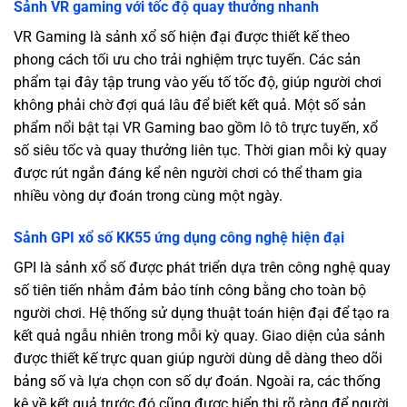
Sảnh VR gaming với tốc độ quay thưởng nhanh
VR Gaming là sảnh xổ số hiện đại được thiết kế theo
phong cách tối ưu cho trải nghiệm trực tuyến. Các sản
phẩm tại đây tập trung vào yếu tố tốc độ, giúp người chơi
không phải chờ đợi quá lâu để biết kết quả. Một số sản
phẩm nổi bật tại VR Gaming bao gồm lô tô trực tuyến, xổ
số siêu tốc và quay thưởng liên tục. Thời gian mỗi kỳ quay
được rút ngắn đáng kể nên người chơi có thể tham gia
nhiều vòng dự đoán trong cùng một ngày.
Sảnh GPI xổ số KK55 ứng dụng công nghệ hiện đại
GPI là sảnh xổ số được phát triển dựa trên công nghệ quay
số tiên tiến nhằm đảm bảo tính công bằng cho toàn bộ
người chơi. Hệ thống sử dụng thuật toán hiện đại để tạo ra
kết quả ngẫu nhiên trong mỗi kỳ quay. Giao diện của sảnh
được thiết kế trực quan giúp người dùng dễ dàng theo dõi
bảng số và lựa chọn con số dự đoán. Ngoài ra, các thống
kê về kết quả trước đó cũng được hiển thị rõ ràng để người