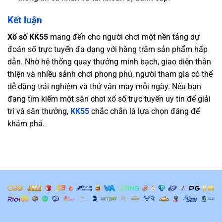
Kết luận
Xổ số KK55
mang đến cho người chơi một nền tảng dự
đoán số trực tuyến đa dạng với hàng trăm sản phẩm hấp
dẫn. Nhờ hệ thống quay thưởng minh bạch, giao diện thân
thiện và nhiều sảnh chơi phong phú, người tham gia có thể
dễ dàng trải nghiệm và thử vận may mỗi ngày. Nếu bạn
đang tìm kiếm một sân chơi xổ số trực tuyến uy tín để giải
trí và săn thưởng,
KK55
chắc chắn là lựa chọn đáng để
khám phá.