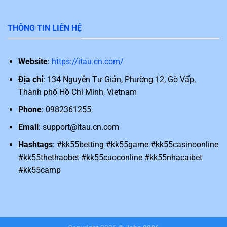
THÔNG TIN LIÊN HỆ
Website
:
https://itau.cn.com/
Địa chỉ
: 134 Nguyễn Tư Giản, Phường 12, Gò Vấp,
Thành phố Hồ Chí Minh, Vietnam
Phone
: 0982361255
Email
:
support@itau.cn.com
Hashtags
: #kk55betting #kk55game #kk55casinoonline
#kk55thethaobet #kk55cuoconline #kk55nhacaibet
#kk55camp