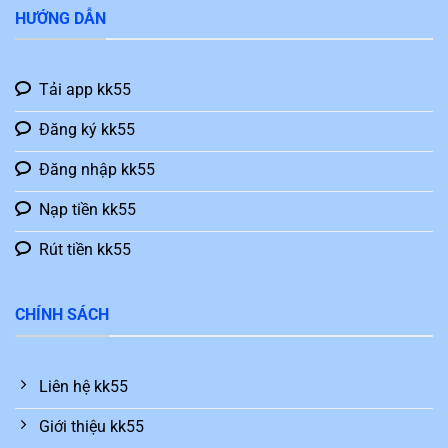
HƯỚNG DẪN
Tải app kk55
Đăng ký kk55
Đăng nhập kk55
Nạp tiền kk55
Rút tiền kk55
CHÍNH SÁCH
Liên hệ kk55
Giới thiệu kk55