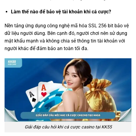
Làm thế nào để bảo vệ tài khoản khi cá cược?
Nền tảng ứng dụng công nghệ mã hóa SSL 256 bit bảo vệ
dữ liệu người dùng. Bên cạnh đó, người chơi nên sử dụng
mật khẩu mạnh và không chia sẻ thông tin tài khoản với
người khác để đảm bảo an toàn tối đa.
Giải đáp câu hỏi khi cá cược casino tại KK55