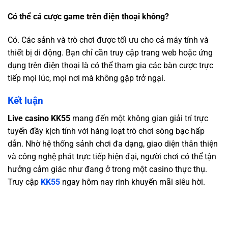
Có thể cá cược game trên điện thoại không?
Có. Các sảnh và trò chơi được tối ưu cho cả máy tính và
thiết bị di động. Bạn chỉ cần truy cập trang web hoặc ứng
dụng trên điện thoại là có thể tham gia các bàn cược trực
tiếp mọi lúc, mọi nơi mà không gặp trở ngại.
Kết luận
Live casino KK55
mang đến một không gian giải trí trực
tuyến đầy kịch tính với hàng loạt trò chơi sòng bạc hấp
dẫn. Nhờ hệ thống sảnh chơi đa dạng, giao diện thân thiện
và công nghệ phát trực tiếp hiện đại, người chơi có thể tận
hưởng cảm giác như đang ở trong một casino thực thụ.
Truy cập
KK55
ngay hôm nay rinh khuyến mãi siêu hời.